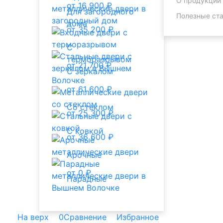
О продукции
от 16 900 ₽
Для загородного
Полезные ста
дома
от 35 200 ₽
С
терморазрывом
от 21 700 ₽
С зеркалом
от 61 600 ₽
Со стеклом
от 25 300 ₽
С ковкой
от 36 600 ₽
Арочные
от 0 ₽
Парадные
На верх
0
Сравнение
Избранное