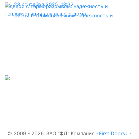
23 сентября 2025, 13:32
Двери с терморазрывом: надежность и
теплоизоляция для вашего дома
Наши телефоны:
Входные двери:
+7(495)877-41-02
В квартиру
Для
Наш адрес:
загородного
дома
г.Вышний Волочек,
С
терморазрывом
Наша почта:
Со стеклом
first-
С зеркалом
doors.ru@yandex.ru
© 2009 - 2026. ЗАО "ФД" Компания
«First Doors»
-